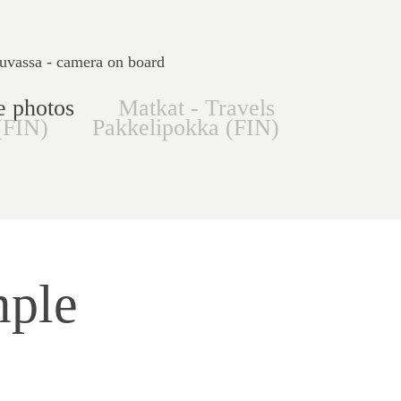
uvassa - camera on board
e photos
Matkat - Travels
(FIN)
Pakkelipokka (FIN)
ple 