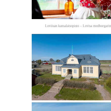
Loviisan kansalaisopisto – Lovisa medborgarins