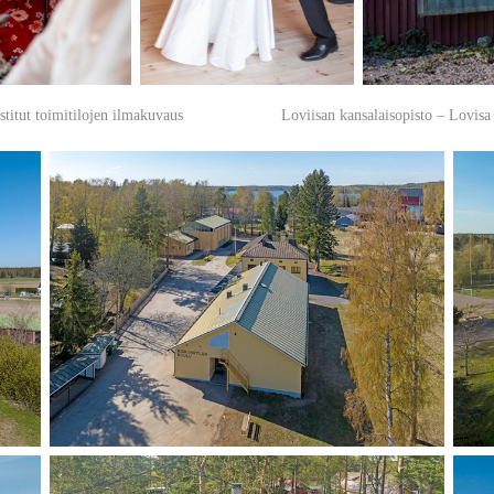
titut toimitilojen ilmakuvaus
Loviisan kansalaisopisto – Lovisa