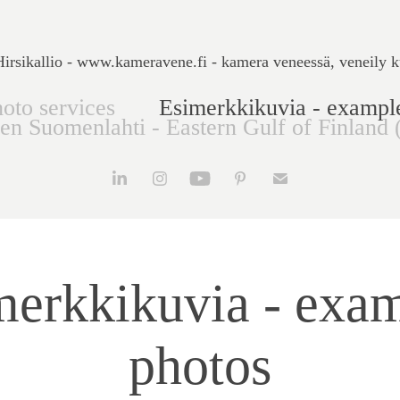
rsikallio - www.kameravene.fi - kamera veneessä, veneily k
oto services
Esimerkkikuvia - exampl
nen Suomenlahti - Eastern Gulf of Finland 
erkkikuvia - exam
photos