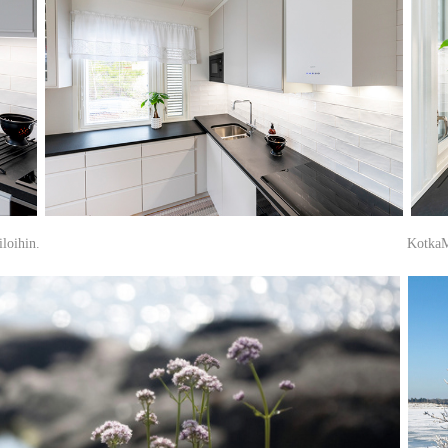
iloihin.
KotkaMi