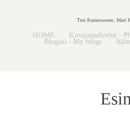
Tmi Kameravene, Mari Hi
HOME
Kuvauspalvelut - Ph
Blogini - My blogs
Itäi
Esim