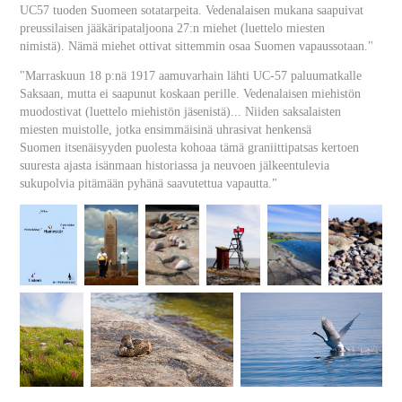
UC57 tuoden Suomeen sotatarpeita. Vedenalaisen mukana saapuivat
preussilaisen jääkäripataljoona 27:n miehet (luettelo miesten
nimistä). Nämä miehet ottivat sittemmin osaa Suomen vapaussotaan."
"Marraskuun 18 p:nä 1917 aamuvarhain lähti UC-57 paluumatkalle
Saksaan, mutta ei saapunut koskaan perille. Vedenalaisen miehistön
muodostivat (luettelo miehistön jäsenistä)... Niiden saksalaisten
miesten muistolle, jotka ensimmäisinä uhrasivat henkensä
Suomen itsenäisyyden puolesta kohoaa tämä graniittipatsas kertoen
suuresta ajasta isänmaan historiassa ja neuvoen jälkeentulevia
sukupolvia pitämään pyhänä saavutettua vapautta."