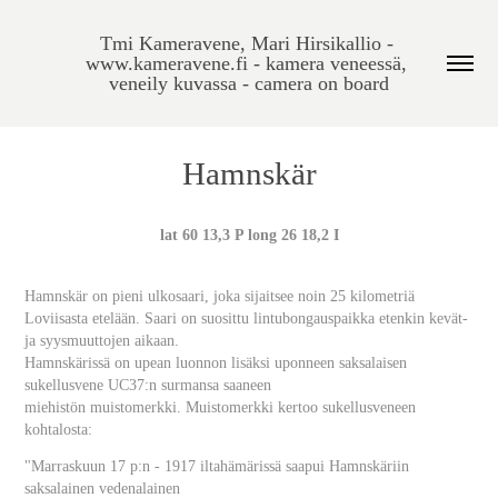
Tmi Kameravene, Mari Hirsikallio - 
www.kameravene.fi - kamera veneessä, 
veneily kuvassa - camera on board
Hamnskär
lat 60 13,3 P long 26 18,2 I
Hamnskär on pieni ulkosaari, joka sijaitsee noin 25 kilometriä
Loviisasta etelään. Saari on suosittu lintubongauspaikka etenkin kevät-
ja syysmuuttojen aikaan.
Hamnskärissä on upean luonnon lisäksi uponneen saksalaisen
sukellusvene UC37:n surmansa saaneen
miehistön muistomerkki.
Muistomerkki kertoo sukellusveneen
kohtalosta:
"Marraskuun 17 p:n - 1917 iltahämärissä saapui Hamnskäriin
saksalainen vedenalainen