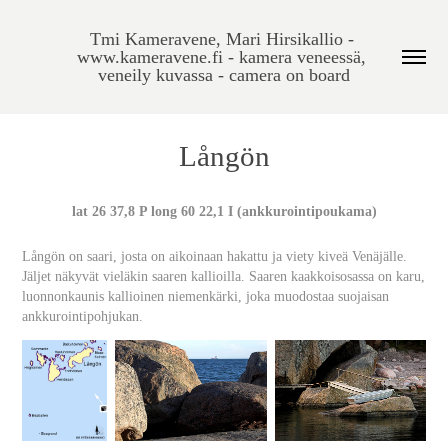
Tmi Kameravene, Mari Hirsikallio - 
www.kameravene.fi - kamera veneessä, 
veneily kuvassa - camera on board
Långön
lat 26 37,8 P long 60 22,1 I (ankkurointipoukama)
Långön on saari, josta on aikoinaan hakattu ja viety kiveä Venäjälle.
Jäljet näkyvät vieläkin saaren kallioilla. Saaren kaakkoisosassa on karu,
luonnonkaunis kallioinen niemenkärki, joka muodostaa suojaisan
ankkurointipohjukan.