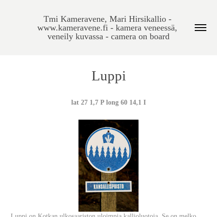
Tmi Kameravene, Mari Hirsikallio - 
www.kameravene.fi - kamera veneessä, 
veneily kuvassa - camera on board
Luppi
lat 27 1,7 P long 60 14,1 I
Luppi on Kotkan ulkosaariston uloimpia kallioluotoja. Se on melko