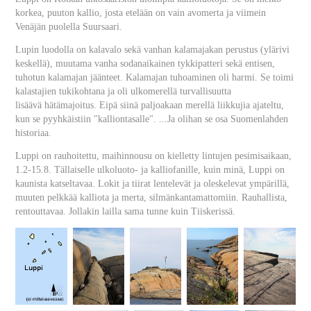
korkea, puuton kallio, josta etelään on vain avomerta ja viimein
Venäjän puolella Suursaari.
Lupin luodolla on kalavalo sekä vanhan kalamajakan perustus (ylärivi
keskellä), muutama vanha sodanaikainen tykkipatteri sekä entisen,
tuhotun kalamajan jäänteet. Kalamajan tuhoaminen oli harmi. Se toimi
kalastajien tukikohtana ja oli ulkomerellä turvallisuutta
lisäävä hätämajoitus. Eipä siinä paljoakaan merellä liikkujia ajateltu,
kun se pyyhkäistiin "kalliontasalle". ...Ja olihan se osa Suomenlahden
historiaa.
Luppi on rauhoitettu, maihinnousu on kielletty lintujen pesimisaikaan,
1.2-15.8.
Tällaiselle ulkoluoto- ja kalliofanille, kuin minä, Luppi on
kaunista katseltavaa. Lokit ja tiirat lentelevät ja oleskelevat ympärillä,
muuten pelkkää kalliota ja merta, silmänkantamattomiin. Rauhallista,
rentouttavaa.
Jollakin lailla sama tunne kuin Tiiskerissä.