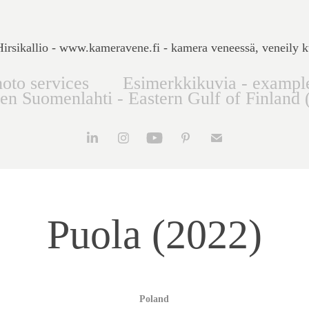
rsikallio - www.kameravene.fi - kamera veneessä, veneily k
oto services
Esimerkkikuvia - exampl
nen Suomenlahti - Eastern Gulf of Finland 
Puola (2022)
Poland