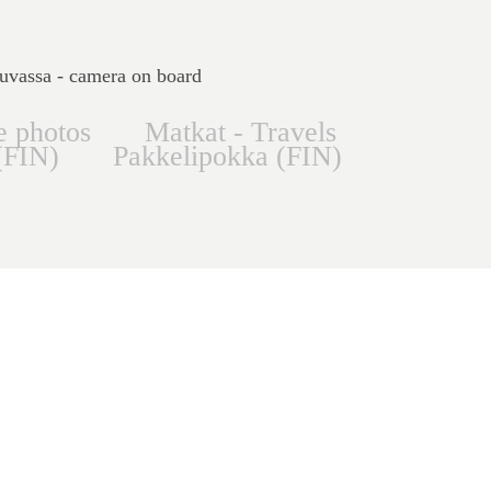
uvassa - camera on board
e photos
Matkat - Travels
(FIN)
Pakkelipokka (FIN)