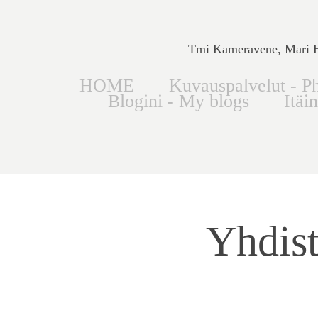
Tmi Kameravene, Mari Hi
HOME
Kuvauspalvelut - Ph
Blogini - My blogs
Itäi
Yhdist