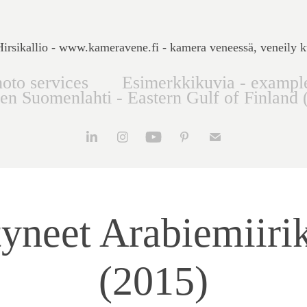
rsikallio - www.kameravene.fi - kamera veneessä, veneily k
oto services
Esimerkkikuvia - exampl
nen Suomenlahti - Eastern Gulf of Finland 
yneet Arabiemiirik
(2015)