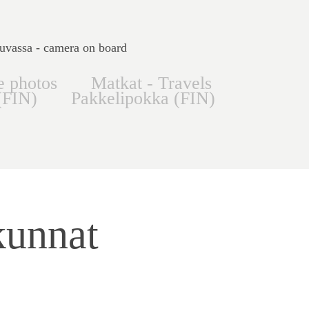
uvassa - camera on board
e photos
Matkat - Travels
(FIN)
Pakkelipokka (FIN)
unnat 