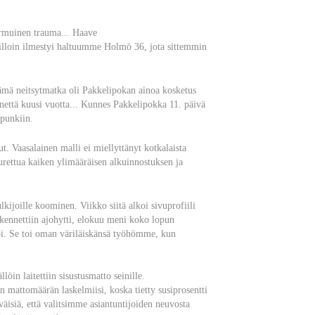
irmuinen trauma... Haave
loin ilmestyi haltuumme Holmö 36, jota sittemmin
Tämä neitsytmatka oli Pakkelipokan ainoa kosketus
nettä kuusi vuotta... Kunnes Pakkelipokka 11. päivä
upunkiin.
 Vaasalainen malli ei miellyttänyt kotkalaista
 purettua kaiken ylimääräisen alkuinnostuksen ja
ijoille koominen. Viikko siitä alkoi sivuprofiili
akennettiin ajohytti, elokuu meni koko lopun
toi. Se toi oman väriläiskänsä työhömme, kun
öin laitettiin sisustusmatto seinille.
n mattomäärän laskelmiisi, koska tietty susiprosentti
yväisiä, että valitsimme asiantuntijoiden neuvosta