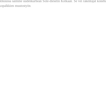
tikuussa saimme uudenkarhean Sole-dieselin Kotkaan. Se vei rakentajat kone
kopalkkien muutostyön.