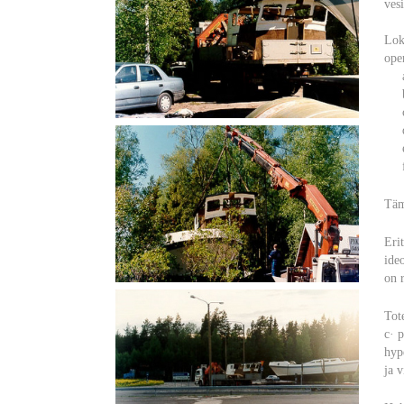
ves
Lok
ope
a)
b)
c) 
d) 
e) 
f) 
Täm
Erit
ide
on r
Tot
c· 
hyp
ja 