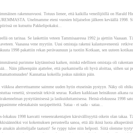
immäinen rakennusvuosi. Totuus lienee, että kaikilla veneilijöillä on Harald H
REMMASTA. Unelmamme eteni vuosien hiljaiselon jälkeen keväällä 1998. Sil
piirissä on kutsuttu Pakkelipokaksi...
eellä on tarinaa. Se laskettiin veteen Tammisaaressa 1992 ja ajettiin Vaasaan. 
laveteen. Vaasassa vene myytiin. Uusi omistaja rakensi kalastusveneestä retkive
äkuuta 1998 pakattiin rekan perävaunuun ja tuotiin Kotkaan, sen uuteen kotika
immäisenä purimme käytännössä kaiken, minkä edellinen omistaja oli rakentanut.
mää... Näin jälkeenpäin ajattelee, että purkamisella oli hyvä aloittaa, siihen sai
ttamattomuuden! Kannattaa kokeilla joskus näinkin päin.
i viikkoa aherrettuamme saimme uuden hytin etuseinän pystyyn. Näky oli ohikulk
stuttaa venettä; sivuseinät tekivät seuraa. Kaiken kaikkiaan heinäkuun aikana r
tirakennelman pystyttämisessä ja lasikuiduttamisessa. Heinä-elokuussa 1998 sa
ppasimme edestakaisin suojapeitteitä. Sataa - ei sada - sataa...
s-lokakuu 1998 kasvatti veneenrakentajien kärsivällisyyttä oikein olan takaa. Täll
kkisäännöksi voi kokemuksen perusteella sanoa, että älä ikinä luota alkuperäisii
e ainakin aloittelijalle taatusti! Se ryppy tulee niin helposti. Siitä olemme tyyt