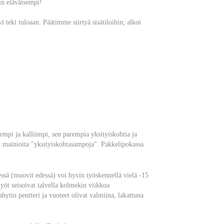
in eläväisempi!
 teki tuloaan. Päätimme siirtyä sisätiloihin; alkoi
urempi ja kalliimpi, sen parempia yksityiskohtia ja
t mainioita "yksityiskohtasampoja". Pakkelipokassa
ssä (muovit edessä) voi hyvin työskennellä vielä -15
yöt seisoivat talvella kolmekin viikkoa
ytin pentteri ja vuoteet olivat valmiina, lakattuna