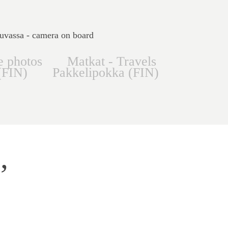
uvassa - camera on board
e photos
Matkat - Travels
(FIN)
Pakkelipokka (FIN)
 