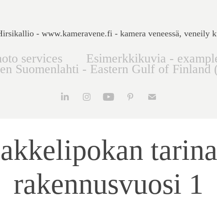
rsikallio - www.kameravene.fi - kamera veneessä, veneily k
oto services
Esimerkkikuvia - exampl
nen Suomenlahti - Eastern Gulf of Finland 
akkelipokan tarina,
rakennusvuosi 1