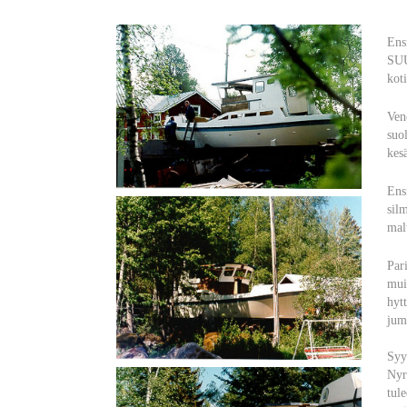
Ens
SUU
koti
Ven
suo
kes
Ens
sil
mal
Par
mui
hyt
jum
Syy
Nyr
tule