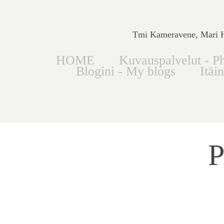
Tmi Kameravene, Mari Hi
HOME
Kuvauspalvelut - Ph
Blogini - My blogs
Itäi
P