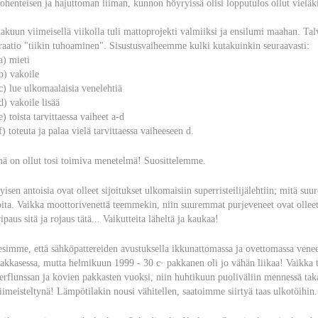
iohenteisen ja hajuttoman liiman, kunnon höyryissä olisi lopputulos ollut vieläk
akuun viimeisellä viikolla tuli mattoprojekti valmiiksi ja ensilumi maahan. Talvi
raatio "tiikin tuhoaminen". Sisustusvaiheemme kulki kutakuinkin seuraavasti:
 mieti
 vakoile
lue ulkomaalaisia venelehtiä
vakoile lisää
toista tarvittaessa vaiheet a-d
toteuta ja palaa vielä tarvittaessa vaiheeseen d.
ä on ollut tosi toimiva menetelmä! Suosittelemme.
yisen antoisia ovat olleet sijoitukset ulkomaisiin superristeilijälehtiin; mitä su
oita. Vaikka moottorivenettä teemmekin, niin suuremmat purjeveneet ovat ollee
ipaus sitä ja rojaus tätä... Vaikutteita läheltä ja kaukaa!
esimme, että sähköpattereiden avustuksella ikkunattomassa ja ovettomassa venee
pakkasessa, mutta helmikuun 1999 - 30 c· pakkanen oli jo vähän liikaa! Vaikka t
erflunssan ja kovien pakkasten vuoksi, niin huhtikuun puoliväliin mennessä takah
viimeisteltynä! Lämpötilakin nousi vähitellen, saatoimme siirtyä taas ulkotöihin.