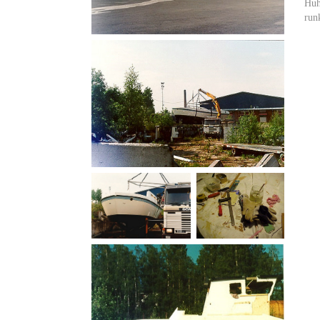
Huh
run